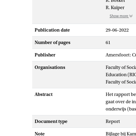
R. Bosker
R. Kuiper
Show more
Publication date
29-06-2022
Number of pages
61
Publisher
Amersfoort: 
Organisations
Faculty of Soc
Education (RI
Faculty of Soc
Abstract
Het rapport be
gaat over de i
onderwijs (bas
Document type
Report
Note
Bijlage bij Ka