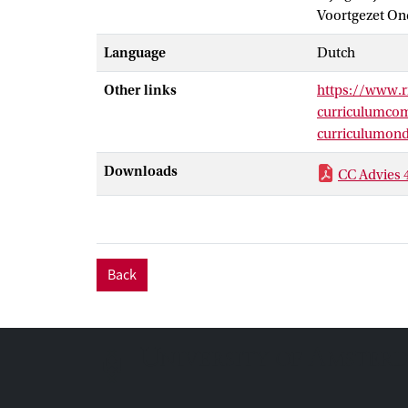
Voortgezet Onde
Language
Dutch
Other links
https://www.r
curriculumcom
curriculumon
Downloads
CC Advies 
Back