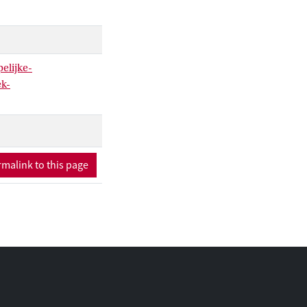
elijke-
ek-
malink to this page