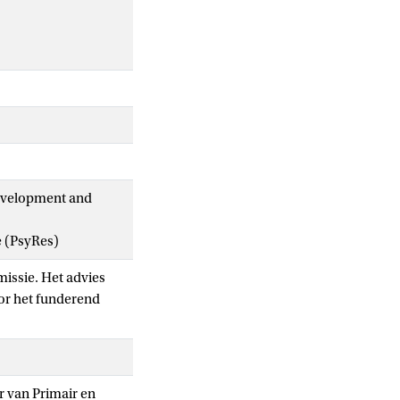
Development and
e (PsyRes)
issie. Het advies
or het funderend
r van Primair en