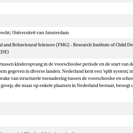
trecht; Universiteit van Amsterdam
ial and Behavioural Sciences (FMG) - Research Institute of Child 
CDE)
 tussen kinderopvang in de voorschoolse periode en de start van de
orm gegeven in diverse landen. Nederland kent een ‘split system’, 
sprake van structurele toenadering tussen de voorschoolse en schoo
-groep, die maar op enkele plaatsen in Nederland bestaat, beoogt 
ussen opvang en onderwijs te versterken en de overgang voor ki
. In een observatiestudie onder 9 random geselecteerde locaties (
 medewerkers, 85 geobserveerde kinderen) is de proceskwaliteit 
(CLASS Toddler & CLASS Pre-K: Productiviteit, Educatieve werkvo
keling) en de betrokkenheid (inCLASS) en het welbevinden van 
angevuld met een interview en vragenlijst voor de betrokken profes