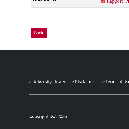
Downloads
Rapport_P
kinderopvang e
emotionele kwa
peilingen van 
kleuters is go
de groep blijk
Back
de peuter-kleu
iets hoger we
directeuren ge
basisonderwijs
stimuleren in
samen aan inno
curriculum en 
University library
Disclaimer
Terms of Us
relatie tussen
conclusie uit d
groep vergelij
kleuteronderwi
pedagogisch m
Copyright UvA 2026
basis van deze
verbeterpunten