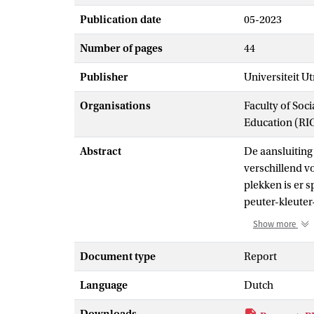
Publication date
05-2023
Number of pages
44
Publisher
Universiteit U
Organisations
Faculty of Soc
Education (RI
Abstract
De aansluiting
verschillend v
plekken is er 
peuter-kleuter
samenwerking t
Show more
laten verlopen
14 pedagogisch
Document type
Report
geëvalueeerd 
Language
Dutch
Conceptontwik
instrument), a