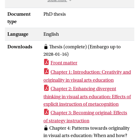
onderwijsprogramma's in beeldende
vormgeving en culturele en kunstzinnige
Document
PhD thesis
vorming (ckv) en het vaststellen van de
type
effectiviteit daarvan. Het bevorderen van
Language
English
de creativiteit en originaliteit van
leerlingen zijn belangrijke doelstellingen
Downloads
Thesis (complete) (Embargo up to
van beeldende vormgeving en ckv in het
2028-01-16)
voortgezet onderwijs. De kernvraag in de
Front matter
dissertatie is daarom:
'Hoe kunnen
docenten bij beeldende vormgeving en ckv
Chapter 1: Introduction: Creativity and
hun leerlingen ondersteunen bij het
originality in visual arts education
ontwikkelen van hun creativiteit en
Chapter 2: Enhancing divergent
originaliteit?'
. Divergent denken is
thinking in visual arts education: Effects of
cruciaal bij het maken van creatieve
explicit instruction of metacognition
beeldende producten en het is een
Chapter 3: Becoming original: Effects
indicator van creativiteit. In het eerste deel
of strategy instruction
van deze dissertatie worden de effecten
Chapter 4: Patterns towards originality
van twee versies van een
in visual arts education: When and how?
instructieontwerp gerapporteerd. Deze