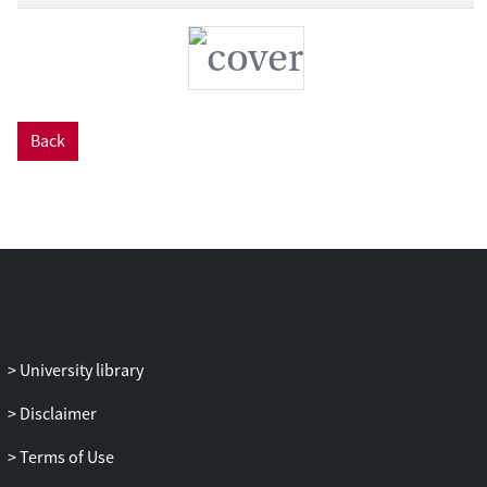
bijdrage aan de beeldende ontwerpen.
Daarnaast bleek over het algemeen dat
naarmate de afstand van de activiteiten
(tot een stimulus) groter was, des te hoger
de originaliteit van de beeldende
ontwerpen was.
Back
University library
Disclaimer
Terms of Use