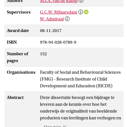
Authors
M.T.A. van de Kamp
Supervisors
G.C.W. Rijlaarsdam
W. Admiraal
Award date
08-11-2017
ISBN
978-94-028-0789-9
Number of
152
pages
Organisations
Faculty of Social and Behavioural Sciences
(FMG) - Research Institute of Child
Development and Education (RICDE)
Abstract
Deze dissertatie beoogt een bijdrage te
leveren aan de kennis over hoe het
onderwijs de originaliteit van beeldende
producten van leerlingen kan verhogen en
aan de verdere ontwikkeling van nieuwe
Show more