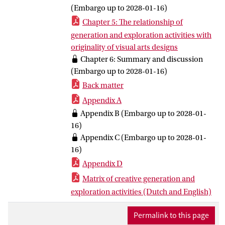
(Embargo up to 2028-01-16)
lessen moesten het divergente denken
Chapter 5: The relationship of
bevorderen, door expliciete
generation and exploration activities with
(strategie)instructie van metacognitie. Dat
originality of visual arts designs
is geen gebruikelijke aanpak in lessen
Chapter 6: Summary and discussion
beeldende vormgeving en ckv. De
(Embargo up to 2028-01-16)
resultaten tonen aan dat deze
onderwijsprogramma's het divergente
Back matter
denken van leerlingen inderdaad
Appendix A
bevorderden. In deel twee werden drie
Appendix B (Embargo up to 2028-01-
processen bestudeerd die de verschillen
16)
in de originaliteit van beeldende
Appendix C (Embargo up to 2028-01-
producten zouden kunnen verklaren. De
16)
resultaten lieten zien dat
visueel genereren
Appendix D
en
visueel exploreren
de verschillen
Matrix of creative generation and
konden verklaren in de originaliteit van de
exploration activities (Dutch and English)
beeldende producten. Drie soorten
exploreren -
associëren, combineren
en
Permalink to this page
abstrahere
n - leverden een significante