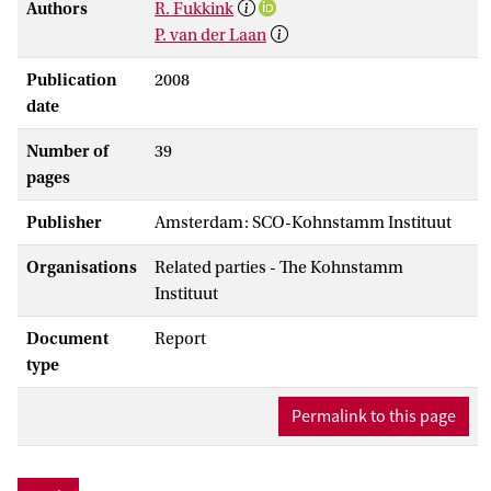
Authors
R. Fukkink
P. van der Laan
Publication
2008
date
Number of
39
pages
Publisher
Amsterdam: SCO-Kohnstamm Instituut
Organisations
Related parties - The Kohnstamm
Instituut
Document
Report
type
Permalink to this page