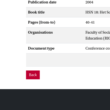
Publication date
2004
Book title
HSN 18: Het S
Pages (from-to)
40-41
Organisations
Faculty of Soc
Education (RI
Document type
Conference co
Back