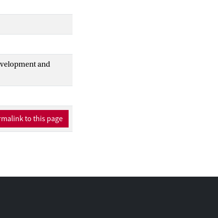
Development and
malink to this page