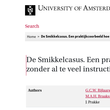
Go to home page
Search
De Smikkelcasus. Een praktijkcoorbeeld hoe le
Home
De Smikkelcasus. Een pra
zonder al te veel instruct
Authors
G.C.W. Rijlaa
M.A.H. Braak
J. Prakke