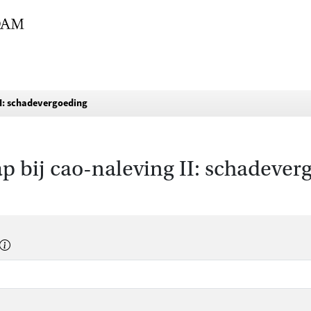
I: schadevergoeding
 bij cao-naleving II: schadever