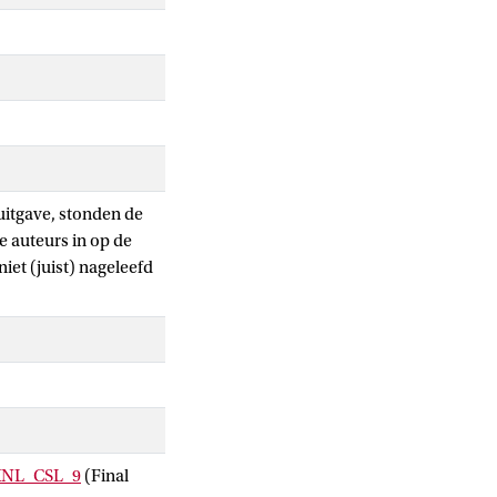
 uitgave, stonden de
e auteurs in op de
et (juist) nageleefd
WKNL_CSL_9
(Final