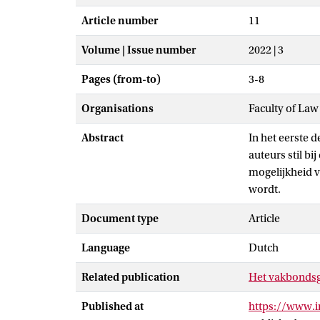
Article number
11
Volume | Issue number
2022 | 3
Pages (from-to)
3-8
Organisations
Faculty of Law
Abstract
In het eerste 
auteurs stil b
mogelijkheid 
wordt.
Document type
Article
Language
Dutch
Related publication
Het vakbondsge
Published at
https://www.