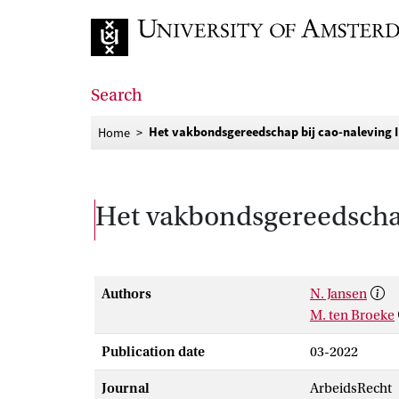
Go to home page
Search
Het vakbondsgereedschap bij cao-naleving I
Home
Het vakbondsgereedschap
Authors
N. Jansen
M. ten Broeke
Publication date
03-2022
Journal
ArbeidsRecht