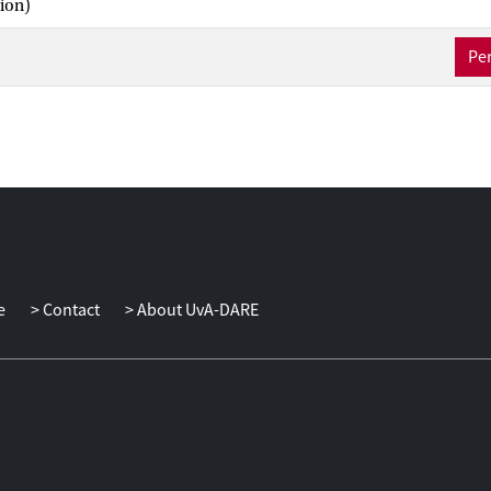
ion)
Per
e
Contact
About UvA-DARE