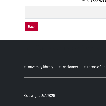
published vers
Back
University library
Disclaimer
Terms of Us
Copyright UvA 2026