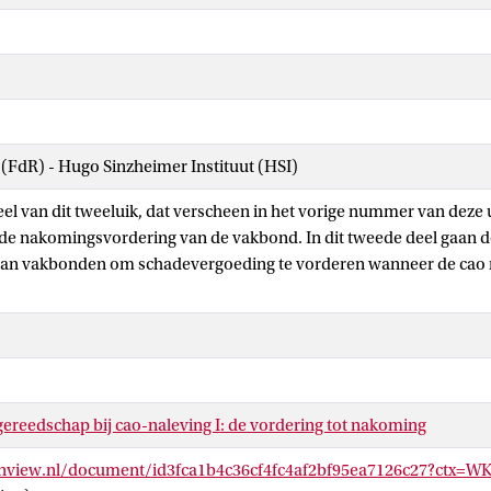
 (FdR) - Hugo Sinzheimer Instituut (HSI)
deel van dit tweeluik, dat verscheen in het vorige nummer van deze
ij de nakomingsvordering van de vakbond. In dit tweede deel gaan d
van vakbonden om schadevergoeding te vorderen wanneer de cao ni
reedschap bij cao-naleving I: de vordering tot nakoming
inview.nl/document/id3fca1b4c36cf4fc4af2bf95ea7126c27?ctx=