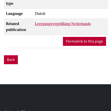
type
Language
Dutch
Related
Leergangvergelijking Nederlands
publication
Permalink to this page
Back