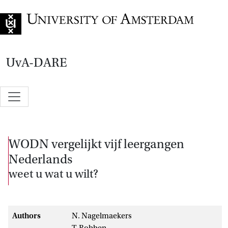
Go to home page
UvA-DARE
WODN vergelijkt vijf leergangen
Nederlands
weet u wat u wilt?
Authors
N. Nagelmaekers
T. Robben