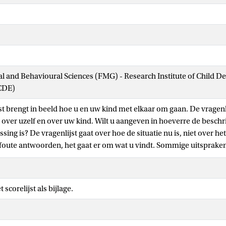
ial and Behavioural Sciences (FMG) - Research Institute of Child 
CDE)
st brengt in beeld hoe u en uw kind met elkaar om gaan. De vragenli
 over uzelf en over uw kind. Wilt u aangeven in hoeverre de beschr
sing is? De vragenlijst gaat over hoe de situatie nu is, niet over het
foute antwoorden, het gaat er om wat u vindt. Sommige uitsprake
robeer uw antwoord te baseren op de gehele uitspraak. U kunt het 
ndruk afgaan. Probeert u geen vragen over te slaan. Mocht u een vr
ch een keuze te maken uit een van de antwoordopties.
 scorelijst als bijlage.