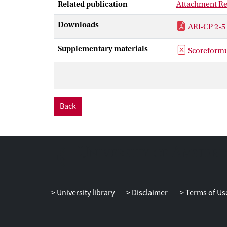
Related publication
Attachment Rel
Downloads
ARI-CP 2-5
Supplementary materials
Scoreformu
Back
University library
Disclaimer
Terms of Us