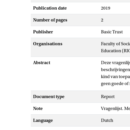
Publication date
2019
Number of pages
2
Publisher
Basic Trust
Organisations
Faculty of Soc
Education (RI
Abstract
Deze vragenlij
beschrijvingen
kind van toepas
geen goede of 
dan één zin. P
Document type
Report
op uw eerste i
probeer dan to
Note
Vragenlijst. Met
Language
Dutch