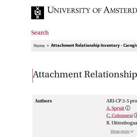
Go to home page
Search
Attachment Relationship Inventory - Caregi
Home
Attachment Relationship 
Authors
ARI-CP 2-5 pro
A. Spruit
C. Colonnesi
R. Uittenboga
Show more