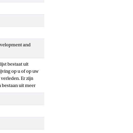
Development and
jst bestaat uit
ijving op u of op uw
 verleden. Er zijn
n bestaan uit meer
beste zoveel mogelijk
aag moeilijk vinden,