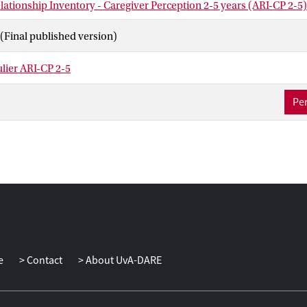
ationship Inventory - Caregiver Perception 2-5 years (ARI-CP 2-5
(Final published version)
lier ARI-CP 2-5
Per
e
Contact
About UvA-DARE