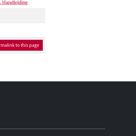
). Handleiding
malink to this page