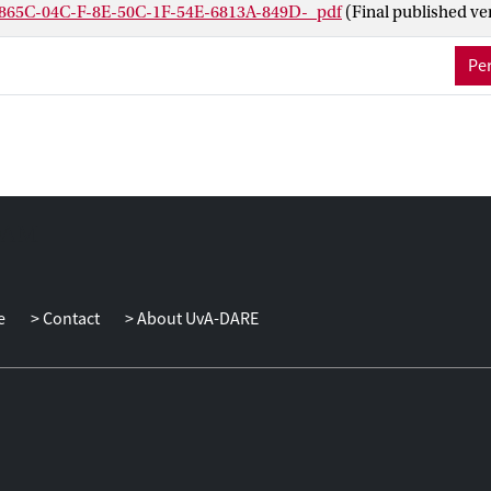
865C-04C-F-8E-50C-1F-54E-6813A-849D-_pdf
(Final published ve
Per
e
Contact
About UvA-DARE