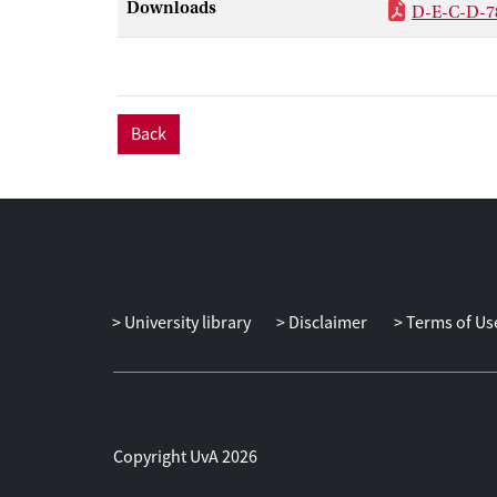
Downloads
D-E-C-D-7
Back
University library
Disclaimer
Terms of Us
Copyright UvA 2026