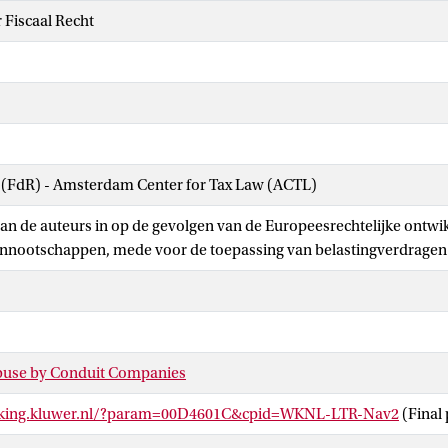
 Fiscaal Recht
w (FdR) - Amsterdam Center for Tax Law (ACTL)
 gaan de auteurs in op de gevolgen van de Europeesrechtelijke ontw
nootschappen, mede voor de toepassing van belastingverdragen
buse by Conduit Companies
inking.kluwer.nl/?param=00D4601C&cpid=WKNL-LTR-Nav2
(Final