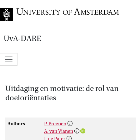
Go to home page
UvA-DARE
Uitdaging en motivatie: de rol van
doeloriëntaties
Authors
P. Preenen
A. van Vianen
I. de Pater