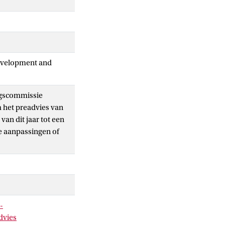
Development and
ngscommissie
 het preadvies van
an dit jaar tot een
gde aanpassingen of
-
dvies