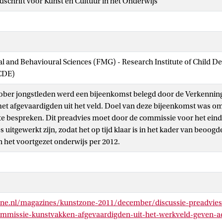
jdschrift voor Kunst en Cultuur in het Onderwijs
ial and Behavioural Sciences (FMG) - Research Institute of Child 
CDE)
tober jongstleden werd een bijeenkomst belegd door de Verkenni
t afgevaardigden uit het veld. Doel van deze bijeenkomst was om
e bespreken. Dit preadvies moet door de commissie voor het eind v
es uitgewerkt zijn, zodat het op tijd klaar is in het kader van beoo
n het voortgezet onderwijs per 2012.
one.nl/magazines/kunstzone-2011/december/discussie-preadvies
mmissie-kunstvakken-afgevaardigden-uit-het-werkveld-geven-a