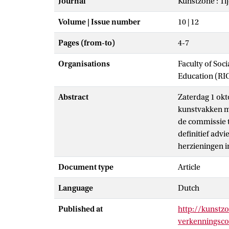
Journal
Kunstzone : Ti
Volume | Issue number
10 | 12
Pages (from-to)
4-7
Organisations
Faculty of Soc
Education (RI
Abstract
Zaterdag 1 ok
kunstvakken me
de commissie t
definitief advi
herzieningen i
Document type
Article
Language
Dutch
Published at
http://kunstz
verkenningsco