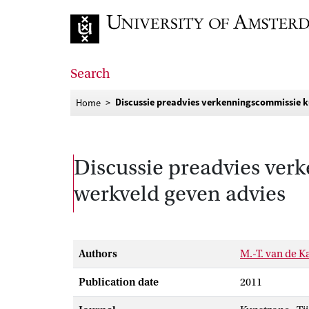
Go to home page
Search
Discussie preadvies verkenningscommissie 
Home
Discussie preadvies ver
werkveld geven advies
Authors
M.-T. van de 
Publication date
2011