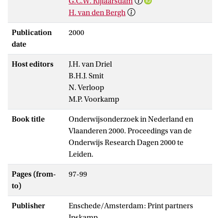
G.C.W. Rijlaarsdam
H. van den Bergh
Publication
2000
date
Host editors
J.H. van Driel
B.H.J. Smit
N. Verloop
M.P. Voorkamp
Book title
Onderwijsonderzoek in Nederland en
Vlaanderen 2000. Proceedings van de
Onderwijs Research Dagen 2000 te
Leiden.
Pages (from-
97-99
to)
Publisher
Enschede/Amsterdam: Print partners
Ipskamp