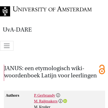
Go to home page
UvA-DARE
JANUS: een etymologisch wiki-
woordenboek Latijn voor leerlingen
Authors
P. Gerbrandy
M. Raijmakers
M. Kruijer