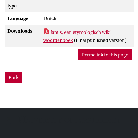
type
Language
Dutch
Downloads
Janus, een etymologisch wiki-
woordenboek
(Final published version)
Permalink to this page
Back