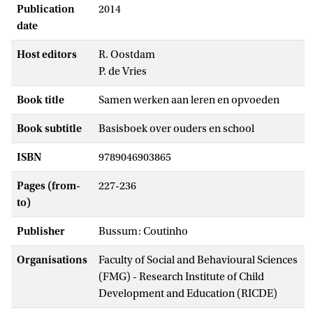
Publication
2014
date
Host editors
R. Oostdam
P. de Vries
Book title
Samen werken aan leren en opvoeden
Book subtitle
Basisboek over ouders en school
ISBN
9789046903865
Pages (from-
227-236
to)
Publisher
Bussum: Coutinho
Organisations
Faculty of Social and Behavioural Sciences
(FMG) - Research Institute of Child
Development and Education (RICDE)