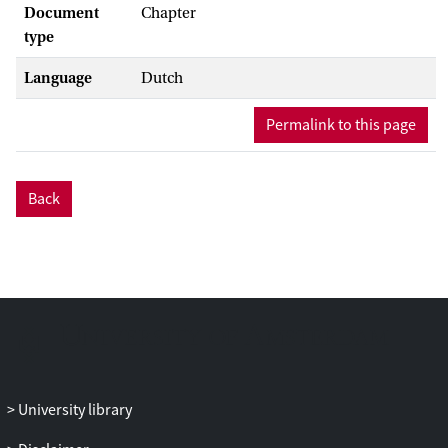
Document
Chapter
type
Language
Dutch
Permalink to this page
Back
University library