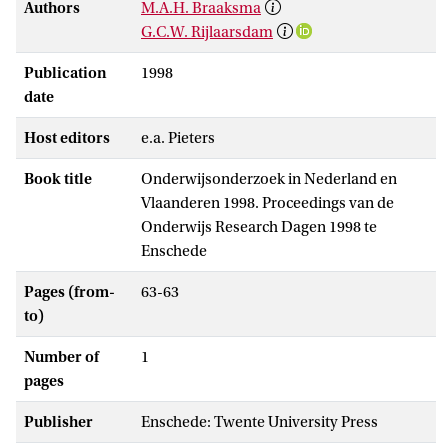
Authors
M.A.H. Braaksma
G.C.W. Rijlaarsdam
Publication
1998
date
Host editors
e.a. Pieters
Book title
Onderwijsonderzoek in Nederland en
Vlaanderen 1998. Proceedings van de
Onderwijs Research Dagen 1998 te
Enschede
Pages (from-
63-63
to)
Number of
1
pages
Publisher
Enschede: Twente University Press