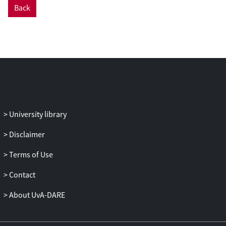
Back
draaiers gemiddeld voldoende tot goede
kwaliteit zien. Ook de meer educatieve
vaardigheid
praten en uitleggen
is
gemiddeld voldoende tot goed. De
kwaliteit van de vaardigheden
ontwikkelingsstimulering
en
begeleiding
van interacties
is gemiddeld
onvoldoende. De draaiers ervaren zowel
meer nabijheid als afhankelijk- en
University library
conflictueus gedrag van hun eigen kind in
vergelijking met andere kinderen in de
Disclaimer
groep die niet van de ouder zelf zijn.
Terms of Use
Contact
About UvA-DARE