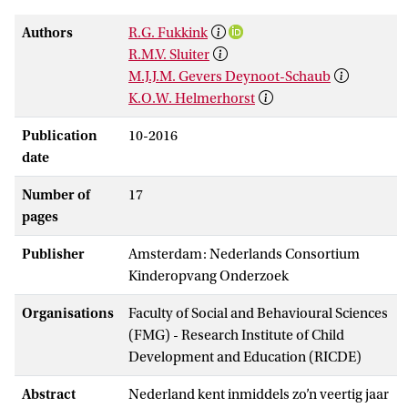
Authors
R.G. Fukkink
R.M.V. Sluiter
M.J.J.M. Gevers Deynoot-Schaub
K.O.W. Helmerhorst
Publication
10-2016
date
Number of
17
pages
Publisher
Amsterdam: Nederlands Consortium
Kinderopvang Onderzoek
Organisations
Faculty of Social and Behavioural Sciences
(FMG) - Research Institute of Child
Development and Education (RICDE)
Abstract
Nederland kent inmiddels zo’n veertig jaar