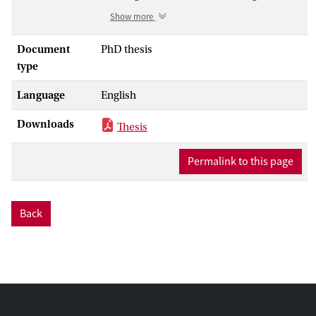
hunderte von Wachswalzenaufnahmen
Show more
mit den klingenden Versuchen angelegt,
die lokalen musikalischen Praktiken zu
Document
PhD thesis
dokumentieren. Die Walzen wurden
type
anschließend im Berliner Phonogramm-
Language
English
Archiv gesammelt, geordnet und dann
von der vergleichenden
Downloads
Thesis
Musikwissenschaft analysiert. Diese
konstruierte mit ihnen einen neuen
Permalink to this page
wissenschaftlichen Zugriff auf das
Phänomen Klang: mittels
phonographischer Aufnahmen wurde in
Back
eine angenommene musikalische
Vergangenheit gehört. Denn das
paradigmatische Ziel der
Musikwissenschaft jener Zeit war das
Konstruieren einer universalen und damit
weltumspannenden Musikgeschichte
sowie die Suche nach den Ursprüngen der