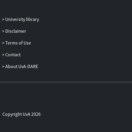
Musik, in Linie mit den Paradigmen der
deutschen Anthropologie jener Zeit.
University library
In dieser Arbeit arbeite ich vor diesem
Hintergrund drei Aufnahme-
Disclaimer
Sammlungen des Archivs aus Ozeanien
auf – die Sammlung Richard Thurnwalds,
Terms of Use
der deutschen Marine Expedition und der
Contact
Hamburger Südsee Expedition – und
untersuche sie hinsichtlich akademischer
About UvA-DARE
Klangepistemologien. Welche
Klangepistemologien konstituieren sich
aus den (musik-)wissenschaftlichen
Zugriffen dieser Sammlungen, liegen
ebendiesen Zugriffen aber auch von
vornherein zugrunde? Ich argumentiere,
dass die phonographischen Aufnahmen
Copyright UvA 2026
des Archivs vonseiten der
Musikwissenschaft als klangliche Spuren