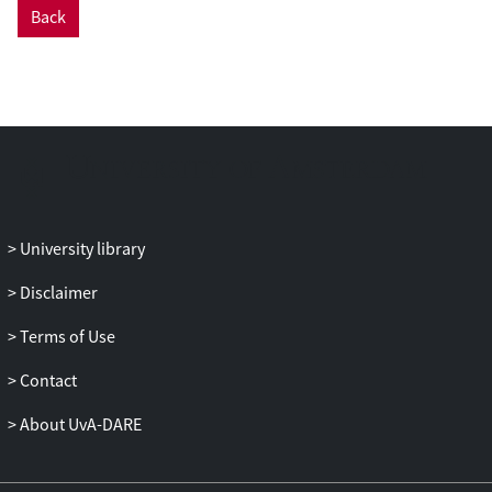
Back
om die reden zijn optreden niet in de
uitoefening van zijn beroep heeft kunnen
plaatsvinden. Dat oordeel is niet
onbegrijpelijk of onvoldoende
gemotiveerd.
Het oordeel van het Hof dat de Inspecteur
niet aannemelijk heeft gemaakt dat
belanghebbende als privépersoon schade
jegens B heeft veroorzaakt, is
University library
onvoldoende gemotiveerd, gelet op de
door het Hof op zichzelf niet verworpen
Disclaimer
stelling van de Inspecteur dat
Terms of Use
belanghebbende is aangesproken
vanwege zijn persoonlijke betrokkenheid
Contact
bij acties jegens B en dat geen redelijk
denkend ondernemer zou zijn
About UvA-DARE
doorgegaan met deze acties gelet op de
mogelijke schadeclaims.