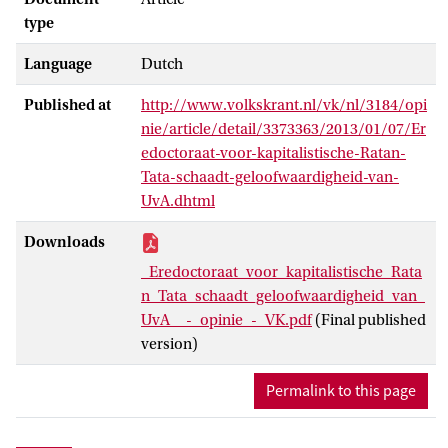
type
Language
Dutch
Published at
http://www.volkskrant.nl/vk/nl/3184/opi
nie/article/detail/3373363/2013/01/07/Er
edoctoraat-voor-kapitalistische-Ratan-
Tata-schaadt-geloofwaardigheid-van-
UvA.dhtml
Downloads
_Eredoctoraat_voor_kapitalistische_Rata
n_Tata_schaadt_geloofwaardigheid_van_
UvA__-_opinie_-_VK.pdf
(Final published
version)
Permalink to this page