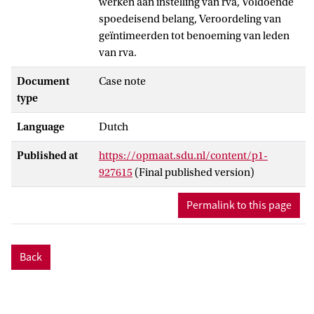
werken aan instelling van rva, Voldoende
spoedeisend belang, Veroordeling van
geïntimeerden tot benoeming van leden
van rva.
Document
Case note
type
Language
Dutch
Published at
https://opmaat.sdu.nl/content/p1-
927615
(Final published version)
Permalink to this page
Back