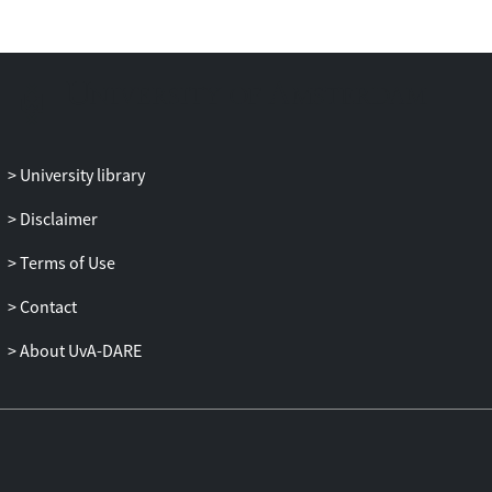
eenvoud, maar dat geldt niet voor art. 14a
Wet CAO, dat gaat over cao’s en de
overgang van een onderneming. Art. 14a
Wet CAO is pas redelijk recent (in
vergelijking tot de wet zelf) aan de Wet
CAO toegevoegd en de ontwerper van art.
14a Wet CAO lijkt zich onvoldoende
University library
rekenschap te hebben gegeven van de
grondslagen van het systeem. Het kan ook
Disclaimer
zijn dat de formulering gewoon heel
Terms of Use
ongelukkig is gekozen. Hoe het ook zij, het
huidige art. 14a Wet CAO roept in de
Contact
huidige vorm voor de praktijk vooral
vragen op met betrekking tot de omvang
About UvA-DARE
van de verplichtingen van een verkrijger.
Hoe lang moet hij de cao van een
vervreemder toepassen, mag hij daaruit
voortvloeiende arbeidsvoorwaarden
wijzigen en in hoeverre is hij gehouden