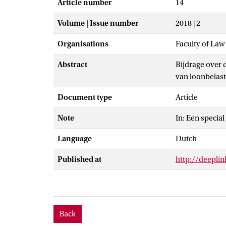
Article number
14
Volume | Issue number
2018 | 2
Organisations
Faculty of La
Abstract
Bijdrage over d
van loonbelast
Document type
Article
Note
In: Een specia
Language
Dutch
Published at
http://deepl
Back