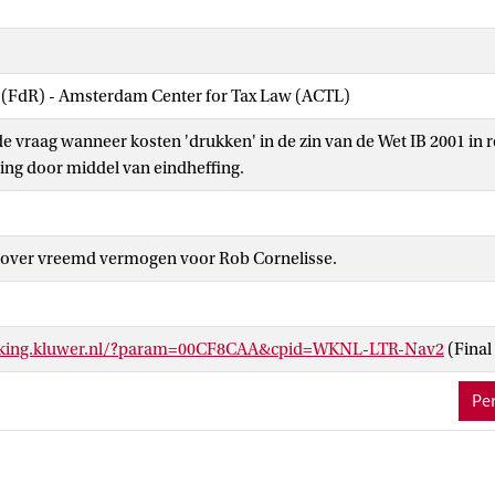
w (FdR) - Amsterdam Center for Tax Law (ACTL)
e vraag wanneer kosten 'drukken' in de zin van de Wet IB 2001 in re
ing door middel van eindheffing.
l over vreemd vermogen voor Rob Cornelisse.
inking.kluwer.nl/?param=00CF8CAA&cpid=WKNL-LTR-Nav2
(Final
Per