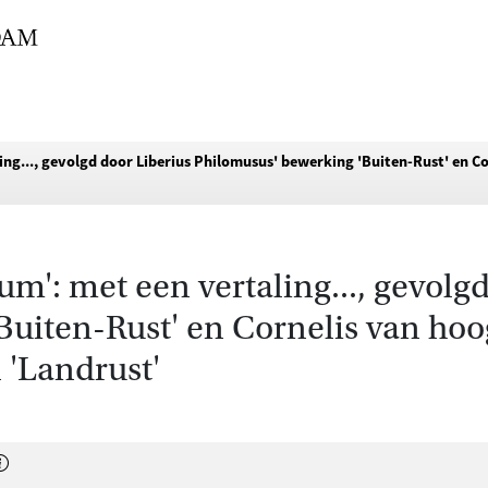
ing..., gevolgd door Liberius Philomusus' bewerking 'Buiten-Rust' en C
m': met een vertaling..., gevolg
Buiten-Rust' en Cornelis van ho
 'Landrust'