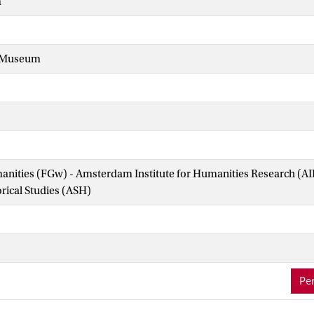
m
k Museum
manities (FGw) - Amsterdam Institute for Humanities Research (
orical Studies (ASH)
Per