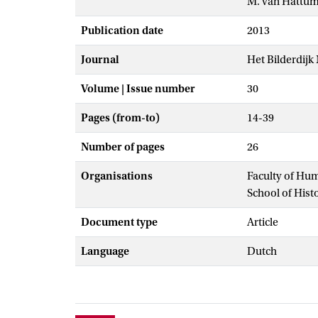
M. van Hattu
Publication date
2013
Journal
Het Bilderdij
Volume | Issue number
30
Pages (from-to)
14-39
Number of pages
26
Organisations
Faculty of Hu
School of Hist
Document type
Article
Language
Dutch