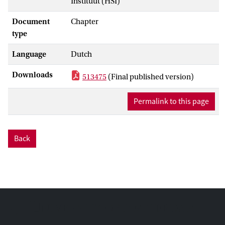
Instituut (HSI)
Document
Chapter
type
Language
Dutch
Downloads
513475
(Final published version)
Permalink to this page
Back