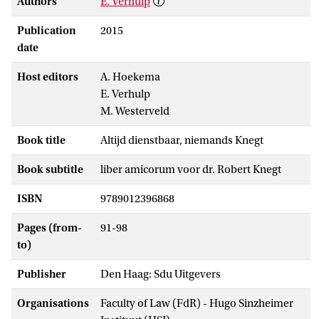
Authors
E. Verhulp
Publication
2015
date
Host editors
A. Hoekema
E. Verhulp
M. Westerveld
Book title
Altijd dienstbaar, niemands Knegt
Book subtitle
liber amicorum voor dr. Robert Knegt
ISBN
9789012396868
Pages (from-
91-98
to)
Publisher
Den Haag: Sdu Uitgevers
Organisations
Faculty of Law (FdR) - Hugo Sinzheimer