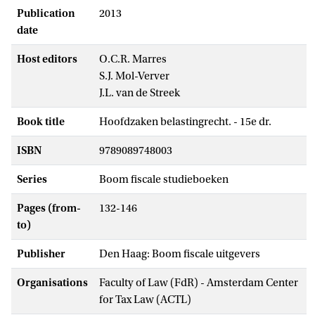
Publication
2013
date
Host editors
O.C.R. Marres
S.J. Mol-Verver
J.L. van de Streek
Book title
Hoofdzaken belastingrecht. - 15e dr.
ISBN
9789089748003
Series
Boom fiscale studieboeken
Pages (from-
132-146
to)
Publisher
Den Haag: Boom fiscale uitgevers
Organisations
Faculty of Law (FdR) - Amsterdam Center
for Tax Law (ACTL)