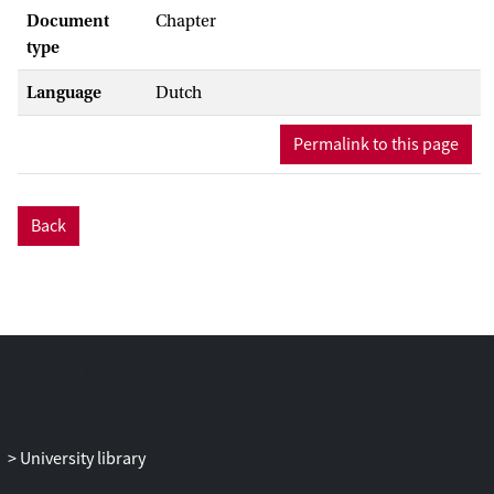
Document
Chapter
type
Language
Dutch
Permalink to this page
Back
University library