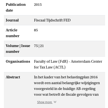
Publication
2015
date
Journal
Fiscaal Tijdschrift FED
Article
85
number
Volume | Issue
75 | 21
number
Organisations
Faculty of Law (FdR) - Amsterdam Center
for Tax Law (ACTL)
Abstract
In het kader van het belastingplan 2016
wordt een aantal belangrijke wijzigingen
voorgesteld in de huidige AB-regeling
voor wat betreft de fiscale gevolgen van
een emigratie van een AB-houder vanuit
Show more
Nederland naar het buitenland. In kort