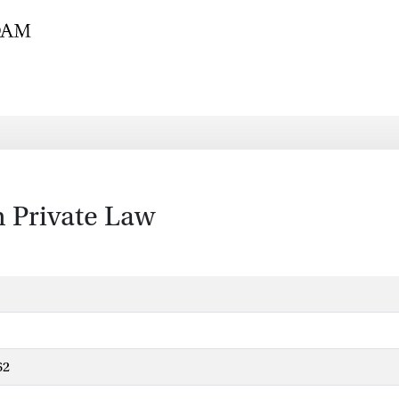
n Private Law
62