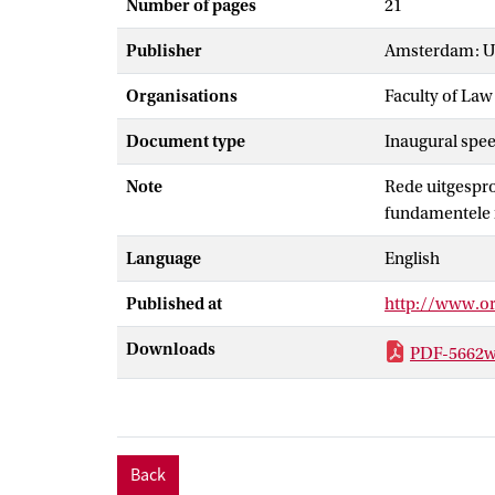
Number of pages
21
Publisher
Amsterdam: Un
Organisations
Faculty of Law
Document type
Inaugural spe
Note
Rede uitgespro
fundamentele 
Language
English
Published at
http://www.or
Downloads
PDF-5662w
Back