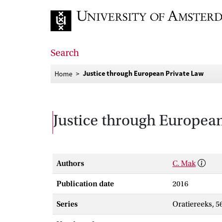
Go to home page
Search
Justice through European Private Law
Home
Justice through Europea
Authors
C. Mak
Publication date
2016
Series
Oratiereeks, 5