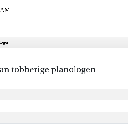
logen
van tobberige planologen