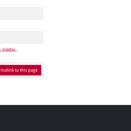
-zuidas-
malink to this page