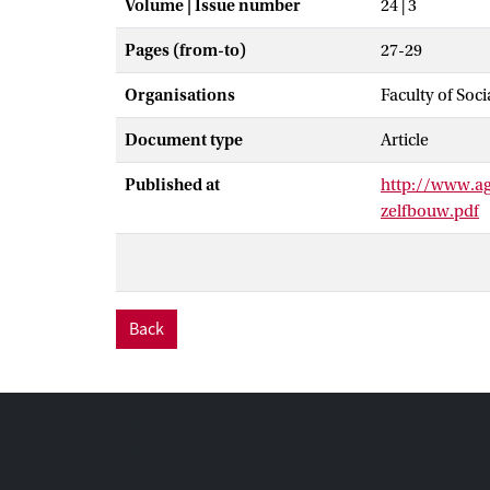
Volume | Issue number
24 | 3
Pages (from-to)
27-29
Organisations
Faculty of Soc
Document type
Article
Published at
http://www.ag
zelfbouw.pdf
Back