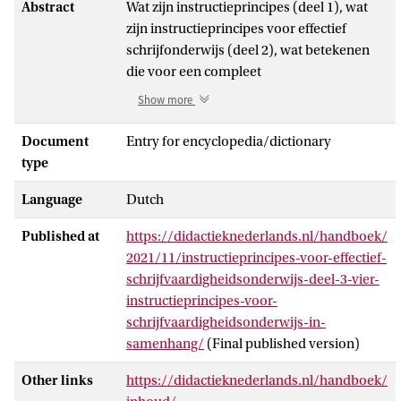
Abstract
Wat zijn instructieprincipes (deel 1), wat
zijn instructieprincipes voor effectief
schrijfonderwijs (deel 2), wat betekenen
die voor een compleet
schrijfonderwijsprogramma (deel 3) en
Show more
wat zijn de mogelijkheden voor
differentiatie (deel 4).
Document
Entry for encyclopedia/dictionary
type
In deel 1 definiëren we wat
Language
Dutch
instructieprincipes zijn, en hoe
vakdidactisch onderzoek aan
Published at
https://didactieknederlands.nl/handboek/
instructieprincipes ten grondslag liggen.
2021/11/instructieprincipes-voor-effectief-
Dit lemma over
schrijfvaardigheidsonderwijs-deel-3-vier-
schrijfvaardigheidsonderwijs bestaat uit
instructieprincipes-voor-
vier, zelfstandig te lezen delen. Deel 1
schrijfvaardigheidsonderwijs-in-
bespreekt wat we verstaan onder
samenhang/
(Final published version)
instructieprincipes, en waarop we in dit
handboek instructieprincipes baseren. In
Other links
https://didactieknederlands.nl/handboek/
deel 2 selecteren we op basis van het