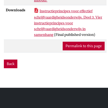
inhoud/
beschikbare onderzoek vier
instructieprincipes voor goed
Downloads
Instructieprincipes voor effectief
schrijfonderwijs. Deel 2 bevat veel links
schrijfvaardigheidsonderwijs. Deel 3. Vier
naar praktisch voorbeeldmateriaal van
instructieprincipes voor
effectief gebleken programma’s. In deel 4
schrijfvaardigheidsonderwijs in
benaderen we de keuzes voor een
samenhang
(Final published version)
schrijfvaardigheidsprogramma vanuit de
leerling: de essentiële leeractiviteiten die
Permalink to this page
leerlingen zouden moeten doorlopen en
hoe er met individuele verschillen rekening
gehouden kan worden.
Back
Deel 3 gaat over de samenhang tussen de
vier principes uit deel 2 in complete
schrijfvaardigheidsonderwijsprogramma’s.