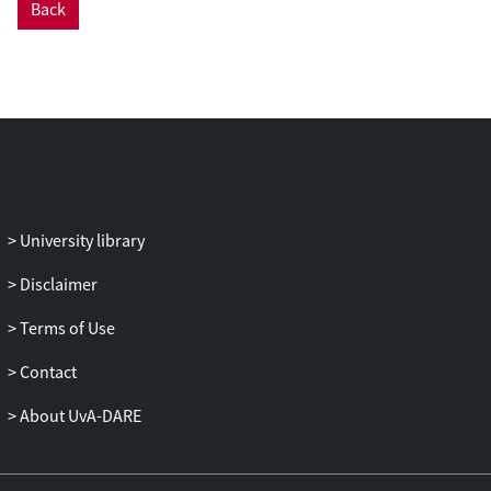
Back
Willem van Oranjes veldtocht in Frankrijk
in 1569 is een van de meest curieuze en
slechtst begrepen episodes uit het leven
van de leider van de Nederlandse
Opstand. De verwarring rond zijn
motieven om in Frankrijk te gaan vechten
is ontstaan door de diepgewortelde
neiging om de Nederlandse Opstand en
de Religieoorlogen in Frankrijk te
University library
beschouwen als vergelijkbare, maar op
zichzelf staande oorlogen. Echter, Oranje
Disclaimer
zelf beschouwde ze in essentie als
Terms of Use
manifestaties van hetzelfde conflict. In dit
artikel zal de transnationale kijk van
Contact
Willem van Oranje ontrafeld worden. Dit
perspectief is ook zichtbaar bij veel
About UvA-DARE
tijdgenoten en heeft grote invloed gehad
op het verloop van de Religieoorlogen in