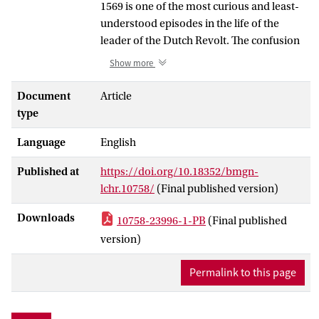
1569 is one of the most curious and least-
understood episodes in the life of the
leader of the Dutch Revolt. The confusion
over his motives for participating in the
Show more
wars in France arises from the
longstanding tendency to see the Dutch
Document
Article
Revolt and French Wars of Religion as
type
similar but separate conflicts. Yet Orange
Language
English
regarded them fundamentally as
manifestations of the same struggle. This
Published at
https://doi.org/10.18352/bmgn-
article unpacks the development of
lchr.10758/
(Final published version)
Orange’s transnational outlook during the
decade leading up to his French campaign
Downloads
10758-23996-1-PB
(Final published
– an outlook that was shared by many of
version)
his peers in the Low Countries and
beyond and that shaped the course of the
Permalink to this page
French Wars of Religion and the Dutch
Revolt.