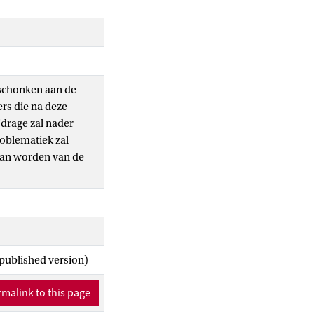
eschonken aan de
rs die na deze
jdrage zal nader
oblematiek zal
aan worden van de
 published version)
malink to this page