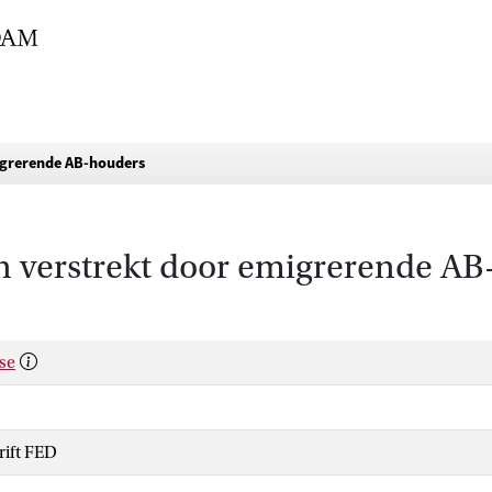
igrerende AB-houders
n verstrekt door emigrerende A
sse
rift FED