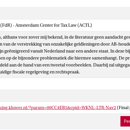
w (FdR) - Amsterdam Center for Tax Law (ACTL)
s, althans voor zover mij bekend, in de literatuur geen aandacht g
en van de verstrekking van onzakelijke geldleningen door AB-houde
ijn geëmigreerd vanuit Nederland naar een andere staat. In deze bi
en op de bijzondere problematiek die hiermee samenhangt. De pr
eld aan de hand van een tweetal voorbeelden. Daarbij zal uitgeg
uidige fiscale regelgeving en rechtspraak.
inking.kluwer.nl/?param=00CC4EB5&cpid=WKNL-LTR-Nav2
(Final
Per