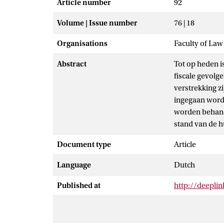
Article number
92
Volume | Issue number
76 | 18
Organisations
Faculty of La
Abstract
Tot op heden i
fiscale gevolg
verstrekking z
ingegaan word
worden behand
stand van de h
Document type
Article
Language
Dutch
Published at
http://deepl