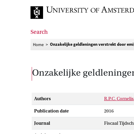
Go to home page
Search
Onzakelijke geldleningen verstrekt door em
Home
Onzakelijke geldleninge
Authors
R.P.C. Corneli
Publication date
2016
Journal
Fiscaal Tijdsch