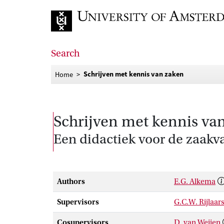
Go to home page
Search
Schrijven met kennis van zaken
Home
Schrijven met kennis va
Een didactiek voor de zaakv
Authors
E.G. Alkema
Supervisors
G.C.W. Rijlaa
Cosupervisors
D. van Weijen