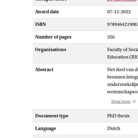
Award date
07-12-2022
ISBN
978946421908
Number of pages
356
Organisations
Faculty of Soc
Education (RI
Abstract
Het doel van de
bronnen integr
onderzoekslijne
wetenschapsori
WON in 4-vwo a
Show more
Over de ontwik
bijdragen aan 
Document type
PhD thesis
het leren schr
Language
Dutch
drie ontwerpst
het schrijven z