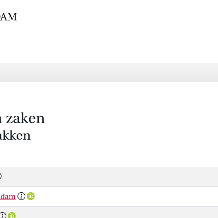
n zaken
akken
rsdam