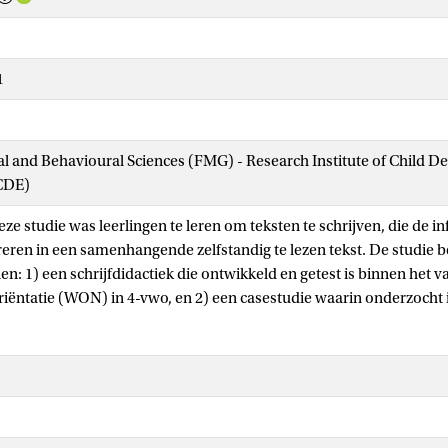
1
ial and Behavioural Sciences (FMG) - Research Institute of Child 
CDE)
ze studie was leerlingen te leren om teksten te schrijven, die de in
eren in een samenhangende zelfstandig te lezen tekst. De studie b
n: 1) een schrijfdidactiek die ontwikkeld en getest is binnen het v
ëntatie (WON) in 4-vwo, en 2) een casestudie waarin onderzocht is
angeleerde didactiek toegepast kan worden bij de zaakvakken in
keling van de schrijfdidactiek werd gerapporteerd in hoofdstuk 
de ontwikkeling van schrijfvaardigheid?) en hoofdstuk 3 (Wat zijn
ijven op basis van bronnen?). Deze schrijfdidactiek werd onderzoc
udies. In hoofdstuk 4 ligt de nadruk op eerst de taak en bronnen l
elf. In hoofdstuk 5 wordt de effectiviteit van een verbeterde versie