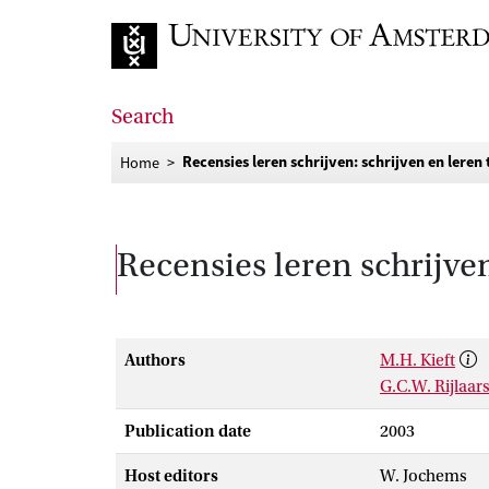
Go to home page
Search
Recensies leren schrijven: schrijven en leren 
Home
Recensies leren schrijven
Authors
M.H. Kieft
G.C.W. Rijlaa
Publication date
2003
Host editors
W. Jochems