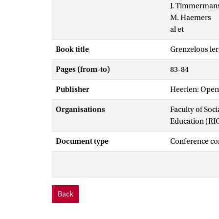
J. Timmerman
M. Haemers
al et
Book title
Grenzeloos le
Pages (from-to)
83-84
Publisher
Heerlen: Open
Organisations
Faculty of Soc
Education (RI
Document type
Conference co
Back