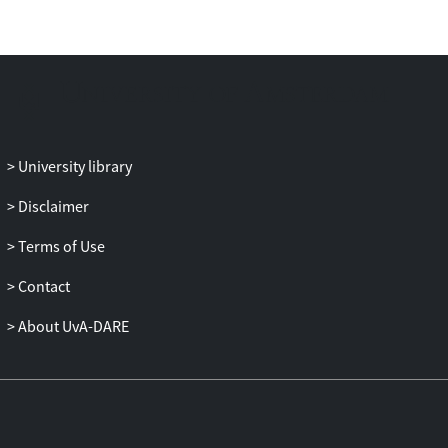
terwijl de ontdekking dat talen aan elkaar
verwant zijn de genetica inluidde. Kortom,
als er één patroon naar boven komt, is het
dat alfawetenschappers geschiedenis
maken, net als bèta’s, en deze nog
schrijven ook.
University library
Disclaimer
Terms of Use
Contact
About UvA-DARE