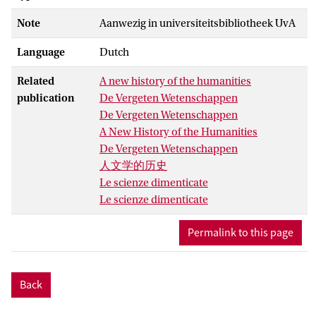
veranderd.
Note
Aanwezig in universiteitsbibliotheek UvA
Hoewel er zelden sprake is van wetten,
zijn er wel verbanden, structuren en regels
Language
Dutch
te vinden in taal, literatuur, muziek en
kunst. In dit boek laat Rens Bod zien hoe
Related
A new history of the humanities
vanaf de Oudheid alfawetenschappers uit
publication
De Vergeten Wetenschappen
India, China, Afrika en Europa zijn
De Vergeten Wetenschappen
omgesprongen met hun materiaal en
A New History of the Humanities
welke patronen zij hebben gevonden. Hun
De Vergeten Wetenschappen
bevindingen hebben de maatschappij
人文学的历史
ingrijpend beïnvloed: de ontdekking van
Le scienze dimenticate
een grammatica voor het Sanskriet leidde
Le scienze dimenticate
tot de eerste programmeertalen, de
ontdekking van harmonische
Permalink to this page
samenklanken resulteerde in het ooit
dominante wereldbeeld ‘de harmonie der
sferen’. De zeventiende-eeuwse
Back
ontdekking dat er farao’s leefden vóór de
Schepping mondde uit in de Verlichting,