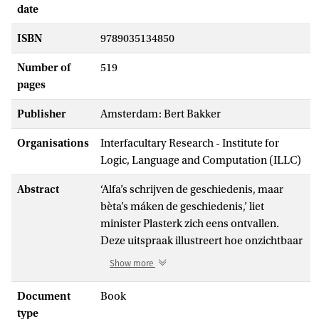
date
ISBN
9789035134850
Number of
519
pages
Publisher
Amsterdam: Bert Bakker
Organisations
Interfacultary Research - Institute for
Logic, Language and Computation (ILLC)
Abstract
‘Alfa’s schrijven de geschiedenis, maar
bèta’s máken de geschiedenis,’ liet
minister Plasterk zich eens ontvallen.
Deze uitspraak illustreert hoe onzichtbaar
doorbraken in de alfawetenschappen zijn.
Show more
Panini, Valla, Scaliger, Bopp en Benjamin
zijn niet bekend bij het grote publiek. Toch
Document
Book
hebben hun ontdekkingen de wereld
type