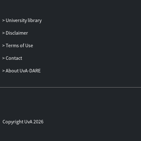
aanmerking komen voor toetsing door de
rechter. Dit geldt niet alleen voor besluiten
die tot stand komen als onderdeel van het
University library
politieke proces in democratische
organen met (mede-)wetgevende
Disclaimer
bevoegdheid, maar ook voor de
Terms of Use
desbetreffende besluiten van andere
democratisch gecontroleerde
Contact
overheidsorganen, waarbij ook de aard
van het betrokken besluit meeweegt. De
About UvA-DARE
wetgever heeft niet beoogd de ruimte
voor de medezeggenschap bij de overheid
verder te beperken dan strikt genomen
nodig is met het oog op de bescherming
van het primaat van de politiek. Een
besluit dat als zodanig van dien aard is dat
Copyright UvA 2026
het een politieke afweging vergt van de
daaraan verbonden voor– en nadelen, is
aan het adviesrecht van de