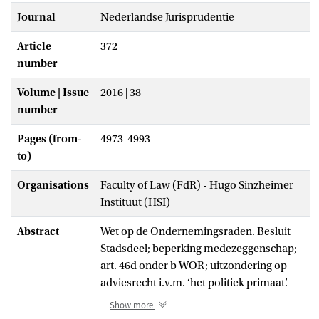
Journal
Nederlandse Jurisprudentie
Article
372
number
Volume | Issue
2016 | 38
number
Pages (from-
4973-4993
to)
Organisations
Faculty of Law (FdR) - Hugo Sinzheimer
Instituut (HSI)
Abstract
Wet op de Ondernemingsraden. Besluit
Stadsdeel; beperking medezeggenschap;
art. 46d onder b WOR; uitzondering op
adviesrecht i.v.m. ‘het politiek primaat’.
Art. 46d aanhef en onder b WOR bepaalt
Show more
dat voor de toepassing van art. 23 lid 2