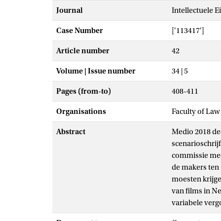
Journal
Intellectuele 
Case Number
['113417']
Article number
42
Volume | Issue number
34 | 5
Pages (from-to)
408-411
Organisations
Faculty of Law
Abstract
Medio 2018 de
scenarioschrijf
commissie mee
de makers ten 
moesten krijge
van films in N
variabele verg