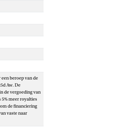
r een beroep van de
 25d Aw. De
in de vergoeding van
s 5% meer royalties
dom de financiering
van vaste naar