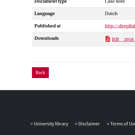
Document type
Case note
Language
Dutch
Published at
http://deepl
Downloads
IER__2018
Back
University library
Disclaimer
Terms of Us