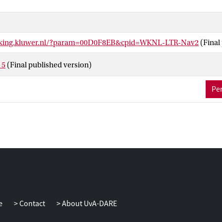
inking.kluwer.nl/?param=00D0F8EB&cpid=WKNL-LTR-Nav2
(Final
_5
(Final published version)
Per
e
Contact
About UvA-DARE