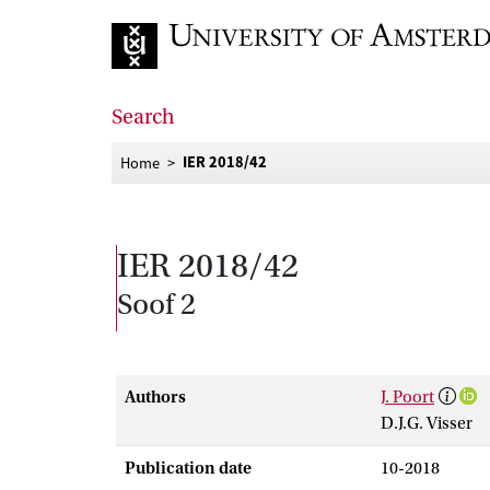
Go to home page
Search
IER 2018/42
Home
IER 2018/42
Soof 2
Authors
J. Poort
D.J.G. Visser
Publication date
10-2018