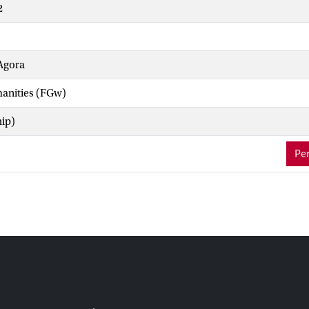
2
Agora
manities (FGw)
hip)
Per