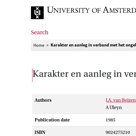
Go to home page
Search
Karakter en aanleg in verband met het ongel
Home
Karakter en aanleg in ve
Authors
J.A. van Belzen
A Uleyn
Publication date
1985
ISBN
9024275210