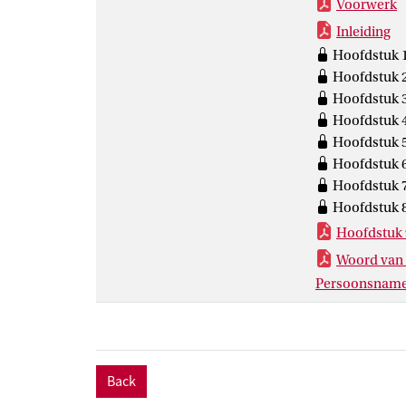
Voorwerk
in 1848 beschr
ook directeur
Inleiding
Sint-Petersbur
Hoofdstuk 1
In Londen ontw
Hoofdstuk 2
langslepende c
Hoofdstuk 3
van slaafgemaa
Hoofdstuk 4
Gerrit Schimme
Hoofdstuk 5
vijftien jaar n
Hoofdstuk 6
verguisd door 
Hoofdstuk 7
Veel van zijn o
Hoofdstuk 8
omgezet. Deze 
Hoofdstuk 
president van
Woord van 
Persoonsname
Back