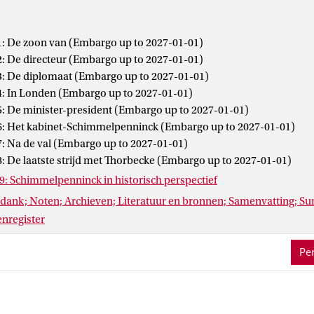
ijft dit boek de opkomst en ondergang van deze markante man, die
 was van de Nederlandsche Handel-Maatschappij (NHM) en diplom
g.
: De zoon van (Embargo up to 2027-01-01)
ikkelde hij niet alleen zijn ideeën over de staatsinrichting, maar m
: De directeur (Embargo up to 2027-01-01)
onflicten tussen Engeland en Nederland over de koloniale politie
: De diplomaat (Embargo up to 2027-01-01)
kten in de Nederlandse koloniën beslechten.
: In Londen (Embargo up to 2027-01-01)
lpenninck was een ambitieus, maar in zijn tijd miskend man. Bij zij
: De minister-president (Embargo up to 2027-01-01)
adat hij minister-president was geweest, was hij vergeten in Den Ha
: Het kabinet-Schimmelpenninck (Embargo up to 2027-01-01)
zijn eigen kinderen.
: Na de val (Embargo up to 2027-01-01)
p de Britse praktijk gestoelde denkbeelden zijn later alsnog in de po
: De laatste strijd met Thorbecke (Embargo up to 2027-01-01)
wetenschappelijke biografie analyseert het succes én het falen van
9: Schimmelpenninck in historisch perspectief
 Nederland.
dank; Noten; Archieven; Literatuur en bronnen; Samenvatting; S
nregister
Per