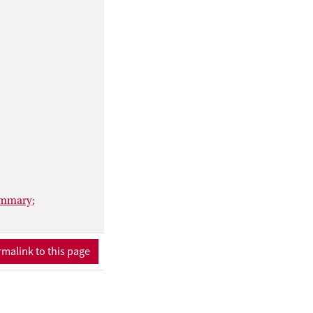
 behalve politicus
aat in Londen en
oest hij ook enkele
k en de behandeling
n overlijden in 1863,
ag, en werd hij
litieke praktijk
 de eerste minister-
ummary;
malink to this page