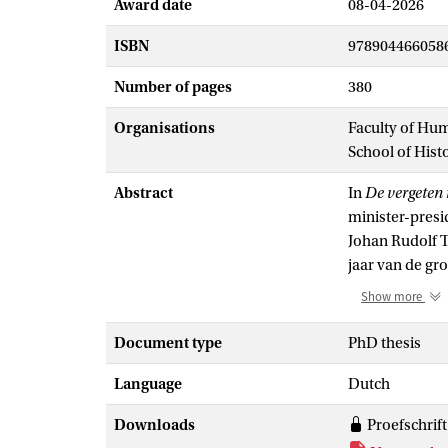
Award date
08-04-2026
ISBN
978904466058
Number of pages
380
Organisations
Faculty of Hu
School of Hist
Abstract
In
De vergeten 
minister-presi
Johan Rudolf T
jaar van de gr
minister-presi
Show more
Schimmelpennin
zelfbenoemde 
Document type
PhD thesis
graaf was, die
Language
Dutch
Hij zag het 'B
nieuwe grondw
Downloads
Proefschrif
Aan de hand va