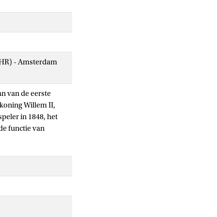
AIHR) - Amsterdam
an van de eerste
koning Willem II,
peler in 1848, het
de functie van
van zijn
stokte conservatieve
ie flink genuanceerd.
als leidraad voor een
lijke gebeurtenissen