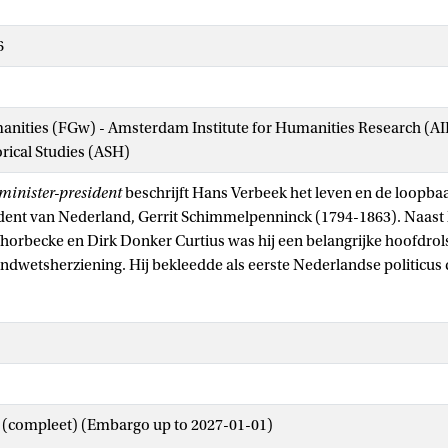
6
manities (FGw) - Amsterdam Institute for Humanities Research (
orical Studies (ASH)
minister-president
beschrijft Hans Verbeek het leven en de loopba
dent van Nederland, Gerrit Schimmelpenninck (1794-1863). Naast 
horbecke en Dirk Donker Curtius was hij een belangrijke hoofdrols
ondwetsherziening. Hij bekleedde als eerste Nederlandse politicus 
dent.
cks opvattingen over de grondwet verschilden wezenlijk van die 
'vijand' Thorbecke. Maar het beeld dat Schimmelpenninck een ver
 niets van grondwetswijzigingen wilde weten, wordt in deze biograf
ritse model' als voorbeeld voor de Nederlandse staatsinrichting en 
et in Nederland.
t (compleet) (Embargo up to 2027-01-01)
n een nauwgezette reconstructie van de politieke en maatschappe