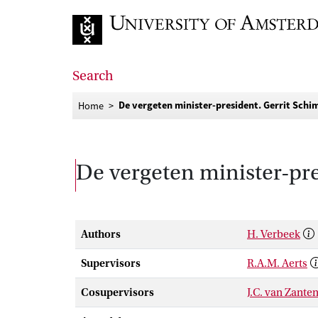
Go to home page
Search
De vergeten minister-president. Gerrit Sch
Home
De vergeten minister-pr
Authors
H. Verbeek
Supervisors
R.A.M. Aerts
Cosupervisors
J.C. van Zante