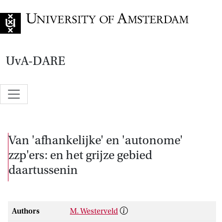
Go to home page
UvA-DARE
Van 'afhankelijke' en 'autonome'
zzp'ers: en het grijze gebied
daartussenin
Authors
M. Westerveld