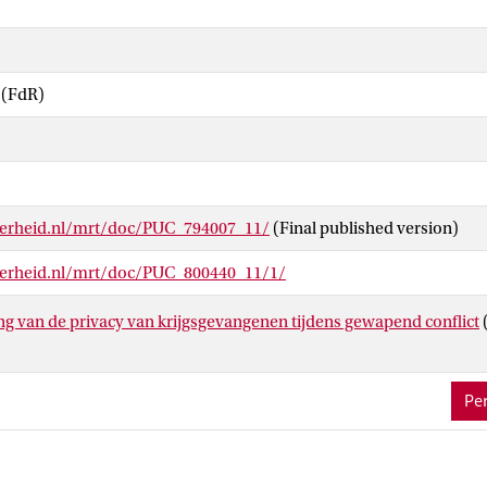
 (FdR)
verheid.nl/mrt/doc/PUC_794007_11/
(Final published version)
verheid.nl/mrt/doc/PUC_800440_11/1/
g van de privacy van krijgsgevangenen tijdens gewapend conflict
Per