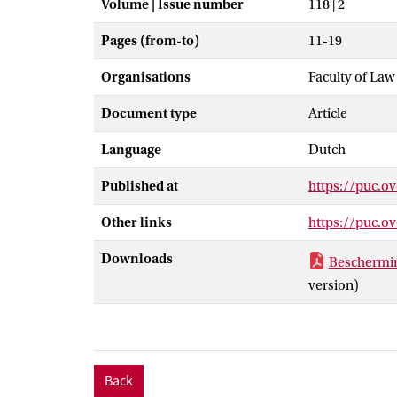
Volume | Issue number
118 | 2
Pages (from-to)
11-19
Organisations
Faculty of Law
Document type
Article
Language
Dutch
Published at
https://puc.o
Other links
https://puc.o
Downloads
Beschermin
version)
Back