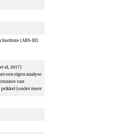
Institute (ABS-RI)
t al, 2017)
met een eigen analyse
formance van
e prikkel (onder meer
in is geïnvesteerd
altijd echte
n koste gaan van
ve focus op de korte