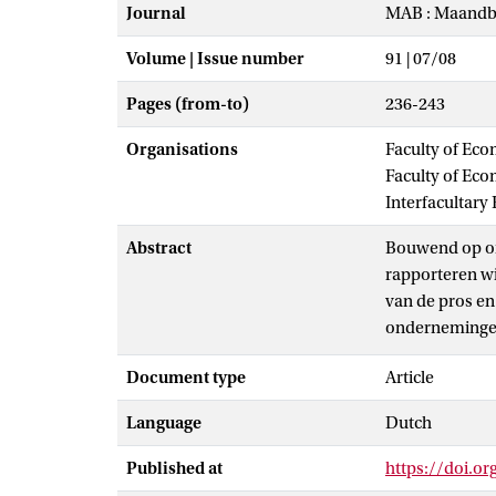
Journal
MAB : Maandbl
Volume | Issue number
91 | 07/08
Pages (from-to)
236-243
Organisations
Faculty of Eco
Faculty of Ec
Interfacultar
Abstract
Bouwend op onz
rapporteren wi
van de pros en
ondernemingen 
door de levera
Document type
Article
door te voeren
waardecreatie 
Language
Dutch
andere stakeho
termijn) vrage
Published at
https://doi.o