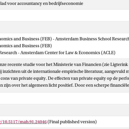
ad voor accountancy en bedrijfseconomie
nomics and Business (FEB) - Amsterdam Business School Research 
onomics and Business (FEB)
y Research - Amsterdam Center for Law & Economics (ACLE)
e recente studie voor het Ministerie van Financien (zie Ligterink e
j inzichten uit de internationale empirische literatuur, aangevuld 
 cons van private equity. De effecten van private equity op de per
zijn over het algemeen licht positief. Door een scherpe financiël
ge) zet het aan tot actie om verbeteringen in de onderneming waar
. Het rendement voor de private equity-investeerders is echter niet 
maar kan evenzeer gebaseerd zijn op herverdelingseffecten die te
lders. Belangenconflicten en excessen (bijvoorbeeld een excessie
n aandacht.
rg/10.5117/mab.91.24046
(Final published version)