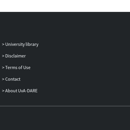
voorbarige conclusies op basis van
gegevens waarvan de validiteit nog ter
discussie staat. Ervaring op het vlak van
ROM en benchmarken voor de ggz
ontbreekt nagenoeg en moet ontwikkeld
worden. Daar staat tegenover dat ROM-
University library
gegevens en onderlinge vergelijking tot
verbetering van zorg kunnen leiden, mits
Disclaimer
deze goed wordt uitgevoerd. In de
Terms of Use
sbgmethodiek worden de gesignaleerde
knelpunten op zijn minst ten dele
Contact
ondervangen. Zo wordt er niet alleen
gekeken naar symptoomreductie, maar
About UvA-DARE
ook naar functioneren en kwaliteit van
leven.
Conclusie: De WR bepleit een
wetenschappelijk gevalideerd
benchmarksysteem voor de ggz. De mate