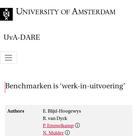
Go to home page
UvA-DARE
Benchmarken is ‘werk-in-uitvoering’
Authors
E. Blijd-Hoogewys
R. van Dyck
P. Emmelkamp
N. Mulder