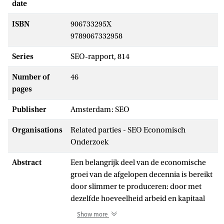
date
ISBN
906733295X
9789067332958
Series
SEO-rapport, 814
Number of
46
pages
Publisher
Amsterdam: SEO
Organisations
Related parties - SEO Economisch
Onderzoek
Abstract
Een belangrijk deel van de economische
groei van de afgelopen decennia is bereikt
door slimmer te produceren: door met
dezelfde hoeveelheid arbeid en kapitaal
meer toegevoegde waarde te creëren.
Show more
Soms betekent slimmer produceren het