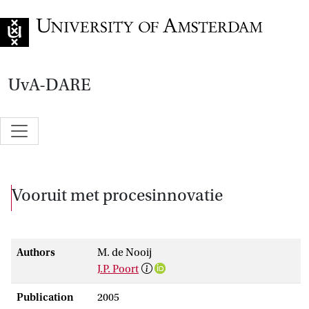
Go to home page
UvA-DARE
Vooruit met procesinnovatie
Authors
M. de Nooij
J.P. Poort
Publication
2005