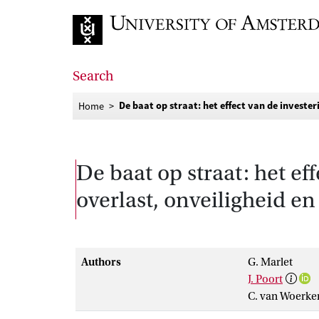
Go to home page
Search
De baat op straat: het effect van de investe
Home
De baat op straat: het e
overlast, onveiligheid en
Authors
G. Marlet
J. Poort
C. van Woerke