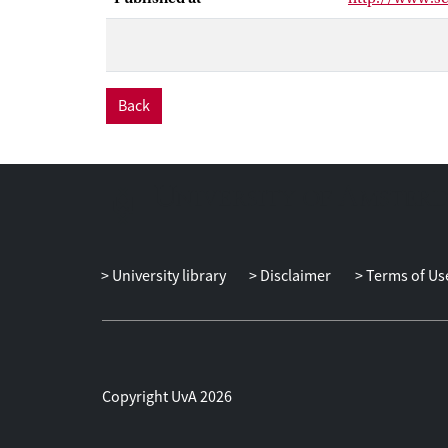
meetgegevens 
Uit het onderz
verloedering g
problemen zij
Back
corporatiebezi
hadden geïnves
woningcorporat
effectiviteit 
dat de investe
onveiligheid e
University library
Disclaimer
Terms of Us
Dat effect zou
van corporati
beschikbare ge
meetbaar effec
effecten konde
Copyright UvA 2026
meest overtuig
de indicatoren 