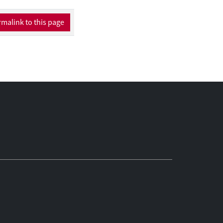
malink to this page
iligheid en
ezit hebben. De
et geen of minder
corporaties niet
panningen die
jn geweest. Voor die
nden; de hypothese
en van overlast,
n van activiteiten
basis van de nu
e investeringen
g. Dergelijke
corporaties. Het
le huurwoningen. Van
r die niet gaat over