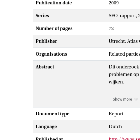
Publication date
2009
Series
SEO-rapport, 
Number of pages
72
Publisher
Utrecht: Atla
Organisations
Related parti
Abstract
Dit onderzoek 
problemen op h
wijken.
Voor het onder
Show more
investeringen 
internationale
Document type
Report
de beschikking
Language
Dutch
in Nederland e
oordeel van be
Published at
http://www.se