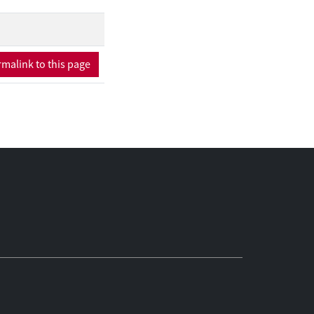
ijk is om deze
n en daarbij de
e vertekeningen te
belang van goede
malink to this page
 ontwikkeling van
erventies