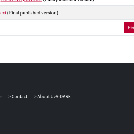
 De resultaten laten zien dat het ook in de dagelijkse praktijk mogel
groep te bereiken, om de interventie naar tevredenheid uit te voere
ext
(Final published version)
deringen in gedragsproblemen, opvoedvaardigheden en cognitiev
 studie geeft daarmee aanwijzingen voor de haalbaarheid en het 
Per
Betere Start in de dagelijkse praktijk, met gunstige effecten op de
deren. Daarmee wordt de waarde van blijvende monitoring van int
e
Contact
About UvA-DARE