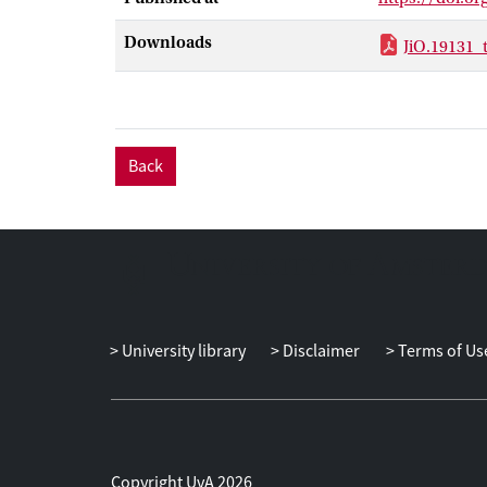
de interventie.
moeilijke doel
Downloads
JiO.19131_t
beoogde veran
bereiken. Deze
uitvoering van 
kwetsbare kin
geïllustreerd.
Back
University library
Disclaimer
Terms of Us
Copyright UvA 2026