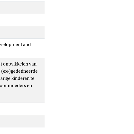
Development and
et ontwikkelen van
r (ex-)gedetineerde
arige kinderen te
 door moeders en
rs is in eerder
n we de brede
sgroep bestond uit
rventiegroepen,
ngen interventie,
 en tevredenheid met