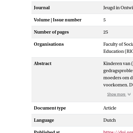
Journal
Jeugd in Ontwi
Volume | Issue number
5
Number of pages
25
Organisations
Faculty of Soc
Education (RI
Abstract
Kinderen van (
gedragsproblem
moeders om dez
voorkomen. De 
gedragsproblem
Show more
gerandomiseer
implementatie 
Document type
Article
122 moeders m
Language
Dutch
waarvoor in r
gedragsproble
Published at
https://doi.or