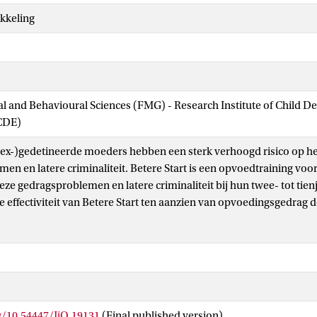
kkeling
ial and Behavioural Sciences (FMG) - Research Institute of Child 
CDE)
ex-)gedetineerde moeders hebben een sterk verhoogd risico op h
en en latere criminaliteit. Betere Start is een opvoedtraining voo
e gedragsproblemen en latere criminaliteit bij hun twee- tot tienj
effectiviteit van Betere Start ten aanzien van opvoedingsgedrag
en bij hun kinderen en latere criminaliteit van kinderen en moede
d effectonderzoek aangetoond. In de huidige studie onderzochte
van deze interventie over een periode van vijf jaar. De onderzoek
et 186 kinderen (
M
= 6.45 jaar, 51.61 % meisjes) uit tien inte
leeftijd
outinematige monitoring gegevens werden verzameld over de ontva
men bij kinderen, opvoedvaardigheden, cognitieve vertekeningen
g/10.54447/JiO.19131
(Final published version)