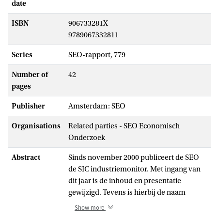
date
ISBN
906733281X
9789067332811
Series
SEO-rapport, 779
Number of
42
pages
Publisher
Amsterdam: SEO
Organisations
Related parties - SEO Economisch
Onderzoek
Abstract
Sinds november 2000 publiceert de SEO
de SIC industriemonitor. Met ingang van
dit jaar is de inhoud en presentatie
gewijzigd. Tevens is hierbij de naam
gewijzigd in ‘trends in de industrie’. Net als
Show more
in voorgaande jaren beoogt deze