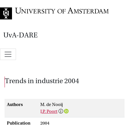
Go to home page
UvA-DARE
Trends in industrie 2004
Authors
M. de Nooij
J.P. Poort
Publication
2004