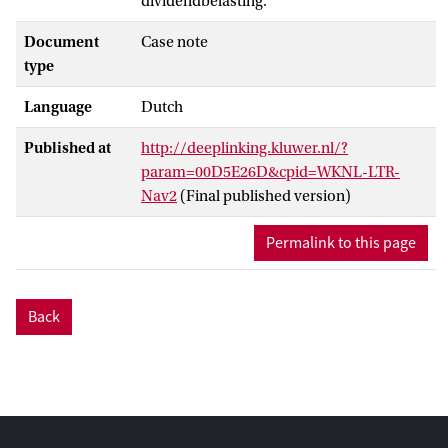
dividendbelasting.
Document
Case note
type
Language
Dutch
Published at
http://deeplinking.kluwer.nl/?
param=00D5E26D&cpid=WKNL-LTR-
Nav2
(Final published version)
Permalink to this page
Back