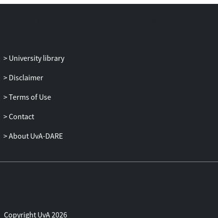
mede te worden betrokken de rente op
geldleningen die zijn aangegaan ter
financiering van die organisatie.
University library
Disclaimer
Terms of Use
Contact
About UvA-DARE
Copyright UvA 2026