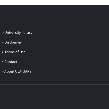
noodzakelijk. Voor het goed kunnen
benutten van de technische
ontwikkelingen, de beleidsontwikkelingen
en de business ontwikkelingen is het van
belang de juridische kaders in kaart te
brengen en deze te confronteren met de
University library
genoemde ontwikkelingen.
In het voorliggende rapport is een eerste
Disclaimer
verkenning opgenomen van de relevante
Terms of Use
wet- en regelgeving op een drietal
rechtsgebieden. Deze is geconfronteerd
Contact
met een eerste coöperatief rijden project
dat vanaf voorjaar 2015 live zal gaan:
About UvA-DARE
Spookfiles A-58. Vanuit juridisch
perspectief een enigszins premature
verkenning gelet op het feit dat de
techniek nog in wording is en dat er van
feitelijke uitvoering nog geen sprake is.
Veel randvoorwaarden moeten nog