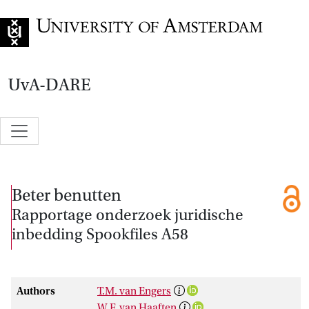
Go to home page
UvA-DARE
Beter benutten
Rapportage onderzoek juridische
inbedding Spookfiles A58
Authors
T.M. van Engers
W.F. van Haaften