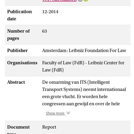
Publication
12-2014
date
Number of
63
pages
Publisher
Amsterdam: Leibniz Foundation For Law
Organisations
Faculty of Law (FdR) - Leibniz Center for
Law (FdR)
Abstract
De omarming van ITS (Intelligent
Transport Systems) neemt internationaal
een grote vlucht. Er worden hele
congressen aan gewijd en over de hele
wereld lopen tal van projecten en
Show more
programma’s, waar zowel auto-industrie,
ICT producenten en dienstverleners als
Document
Report
infrastructuurbeheerders bij betrokken