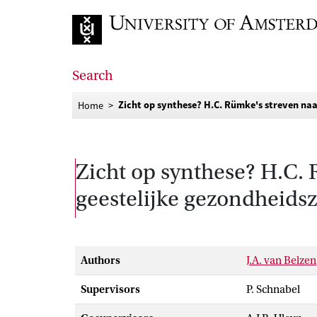
Go to home page
Search
Zicht op synthese? H.C. Rümke's streven naa
Home
Zicht op synthese? H.C. 
geestelijke gezondheids
Authors
J.A. van Belzen
Supervisors
P. Schnabel