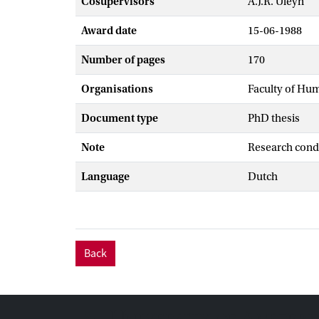
Cosupervisors
A.J.R. Uleyn
Award date
15-06-1988
Number of pages
170
Organisations
Faculty of Hu
Document type
PhD thesis
Note
Research cond
Language
Dutch
Back